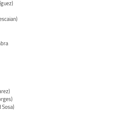
íguez)
escaian)
mbra
arez)
orges)
d Sosa)