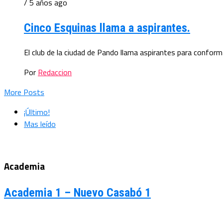
/ 5 años ago
Cinco Esquinas llama a aspirantes.
El club de la ciudad de Pando llama aspirantes para conformar
Por
Redaccion
More Posts
¡Último!
Mas leído
Academia
Academia 1 – Nuevo Casabó 1