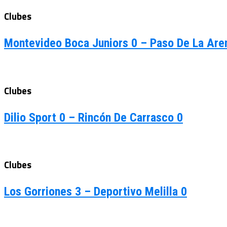
Clubes
Montevideo Boca Juniors 0 – Paso De La Are
Clubes
Dilio Sport 0 – Rincón De Carrasco 0
Clubes
Los Gorriones 3 – Deportivo Melilla 0