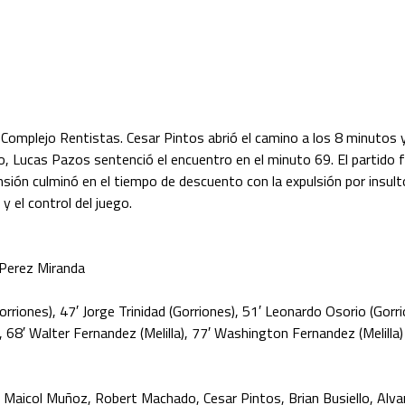
 Complejo Rentistas. Cesar Pintos abrió el camino a los 8 minutos 
to, Lucas Pazos sentenció el encuentro en el minuto 69. El partido
nsión culminó en el tiempo de descuento con la expulsión por insulto
y el control del juego.
 Perez Miranda
orriones), 47′ Jorge Trinidad (Gorriones), 51′ Leonardo Osorio (Gorr
), 68′ Walter Fernandez (Melilla), 77′ Washington Fernandez (Melilla)
icol Muñoz, Robert Machado, Cesar Pintos, Brian Busiello, Alvaro 