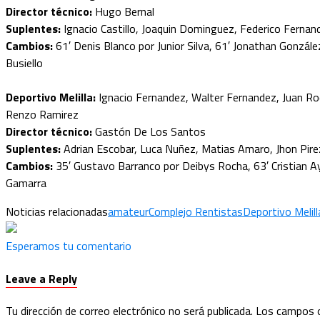
Director técnico:
Hugo Bernal
Suplentes:
Ignacio Castillo, Joaquin Dominguez, Federico Fernan
Cambios:
61′ Denis Blanco por Junior Silva, 61′ Jonathan Gonzále
Busiello
Deportivo Melilla:
Ignacio Fernandez, Walter Fernandez, Juan Ro
Renzo Ramirez
Director técnico:
Gastón De Los Santos
Suplentes:
Adrian Escobar, Luca Nuñez, Matias Amaro, Jhon Pir
Cambios:
35′ Gustavo Barranco por Deibys Rocha, 63′ Cristian A
Gamarra
Noticias relacionadas
amateur
Complejo Rentistas
Deportivo Melill
Esperamos tu comentario
Leave a Reply
Tu dirección de correo electrónico no será publicada.
Los campos o